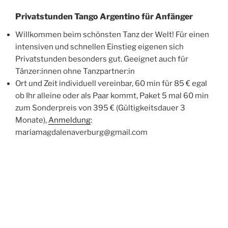
Privatstunden Tango Argentino für Anfänger
Willkommen beim schönsten Tanz der Welt! Für einen
intensiven und schnellen Einstieg eigenen sich
Privatstunden besonders gut. Geeignet auch für
Tänzer:innen ohne Tanzpartner:in
Ort und Zeit individuell vereinbar, 60 min für 85 € egal
ob Ihr alleine oder als Paar kommt, Paket 5 mal 60 min
zum Sonderpreis von 395 € (Gültigkeitsdauer 3
Monate),
Anmeldung
:
mariamagdalenaverburg@gmail.com
Gruppenunterricht Tango Argentino Mittelstufe
Figurenmaterial, Musikalität und Tanztechnik für
Mittelstufe. Fortlaufende Kurse zusammen mit Anja
Mittwoch 18.30 – 20.00 h, Kursort:
Tanzstudio Tres
Tangos
| Dornblüthstr. 16 | 01277 Dresden, 10 Termine